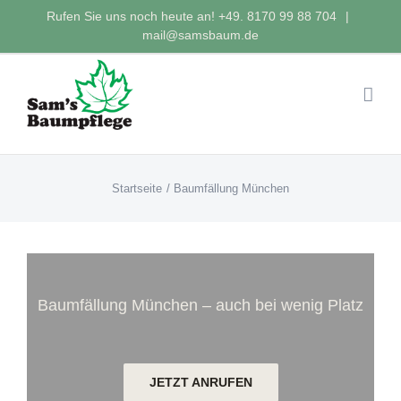
Zum
Rufen Sie uns noch heute an!
+49. 8170 99 88 704
|
Inhalt
mail@samsbaum.de
springen
Startseite
Baumfällung München
Baumfällung München – auch bei wenig Platz
JETZT ANRUFEN