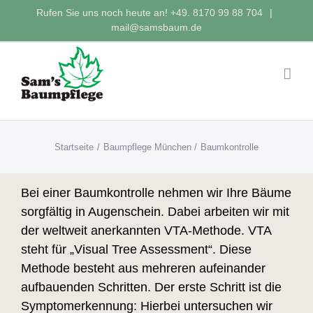
Zum
Rufen Sie uns noch heute an!
+49. 8170 99 88 704
|
Inhalt
mail@samsbaum.de
springen
Startseite
Baumpflege München
Baumkontrolle
Bei einer Baumkontrolle nehmen wir Ihre Bäume
sorgfältig in Augenschein. Dabei arbeiten wir mit
der weltweit anerkannten VTA-Methode. VTA
steht für „Visual Tree Assessment“. Diese
Methode besteht aus mehreren aufeinander
aufbauenden Schritten. Der erste Schritt ist die
Symptomerkennung: Hierbei untersuchen wir