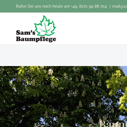
Zum
Rufen Sie uns noch heute an!
+49. 8170 99 88 704
|
mail@s
Inhalt
springen
Baump