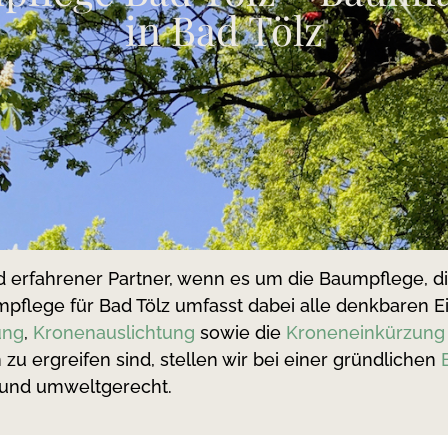
in Bad Tölz
d erfahrener Partner, wenn es um die Baumpflege, d
mpflege für Bad Tölz umfasst dabei alle denkbaren E
ung
,
Kronenauslichtung
sowie die
Kroneneinkürzung
u ergreifen sind, stellen wir bei einer gründlichen
 und umweltgerecht.