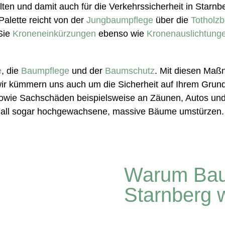
lten und damit auch für die Verkehrssicherheit in Starn
Palette reicht von der
Jungbaumpflege
über die
Totholzb
Sie
Kroneneinkürzungen
ebenso wie
Kronenauslichtung
e
, die
Baumpflege
und der
Baumschutz
. Mit diesen Maßn
r kümmern uns auch um die Sicherheit auf Ihrem Grunds
 sowie Sachschäden beispielsweise an Zäunen, Autos u
all sogar hochgewachsene, massive Bäume umstürzen. U
Warum Bau
Starnberg w