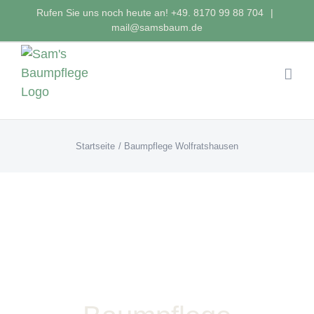
Zum
Rufen Sie uns noch heute an!
+49. 8170 99 88 704
|
Inhalt
mail@samsbaum.de
springen
Startseite
Baumpflege Wolfratshausen