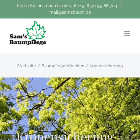
Zum
Rufen Sie uns noch heute an!
+49. 8170 99 88 704
|
Inhalt
mail@samsbaum.de
springen
Startseite
Baumpflege München
Kronensicherung
Kronensicherung –